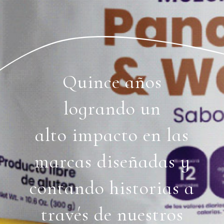
Quince años
logrando un
alto impacto en las
marcas diseñadas y
contando historias a
través de nuestros