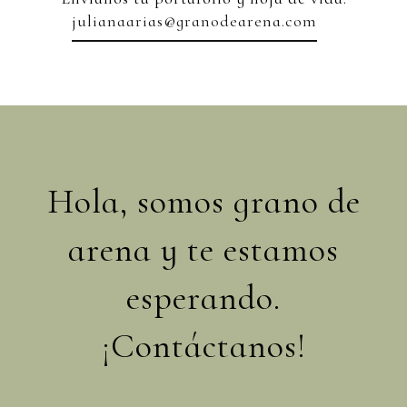
julianaarias@granodearena.com
Hola, somos grano de
arena y te estamos
esperando.
¡Contáctanos!